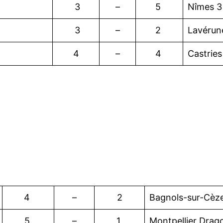
3
–
5
Nîmes 3
3
–
2
Lavérun
4
–
4
Castries
4
–
2
Bagnols-sur-Cèz
5
–
1
Montpellier Drag