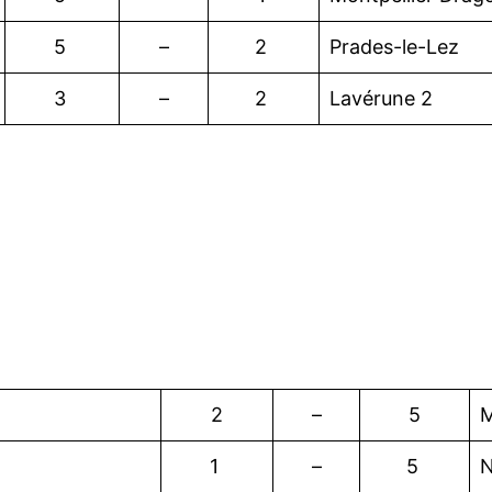
5
–
2
Prades-le-Lez
3
–
2
Lavérune 2
2
–
5
M
1
–
5
N