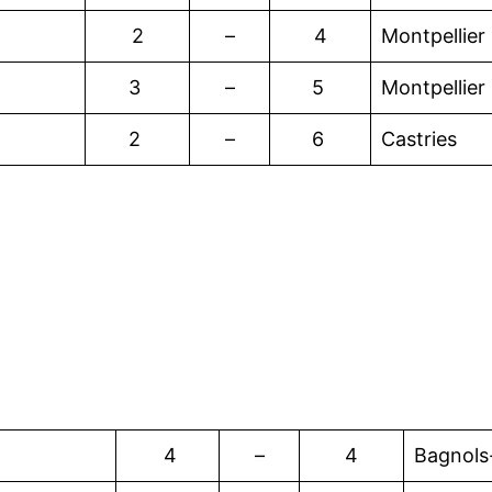
2
–
4
Montpellier
3
–
5
Montpellier
2
–
6
Castries
4
–
4
Bagnols