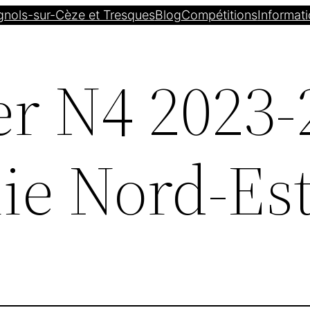
gnols-sur-Cèze et Tresques
Blog
Compétitions
Informati
er N4 2023-
ie Nord-Es