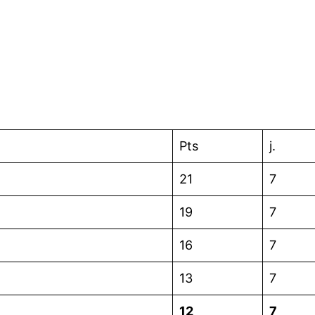
Pts
j.
21
7
19
7
16
7
13
7
12
7