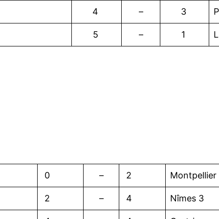
4
–
3
P
5
–
1
L
0
–
2
Montpellier
2
–
4
Nîmes 3