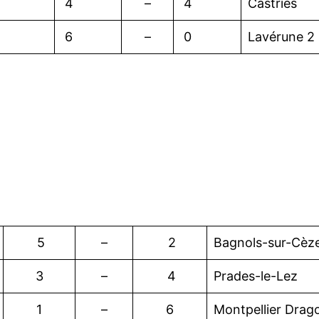
4
–
4
Castries
6
–
0
Lavérune 2
5
–
2
Bagnols-sur-Cèz
3
–
4
Prades-le-Lez
1
–
6
Montpellier Drag