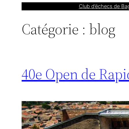
Aller
Club d’échecs de Ba
au
Catégorie :
blog
contenu
40e Open de Rapi