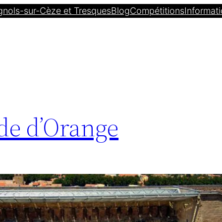
gnols-sur-Cèze et Tresques
Blog
Compétitions
Informati
de d’Orange