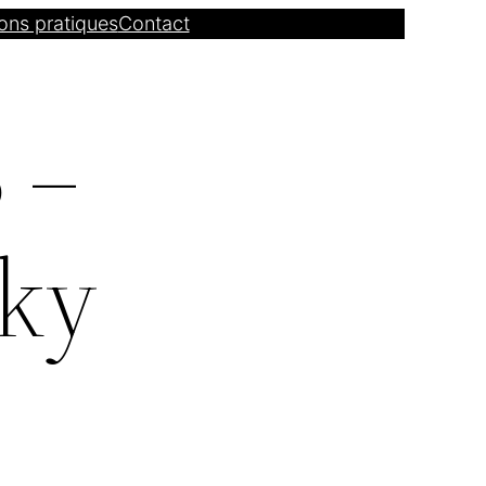
ons pratiques
Contact
 –
zky