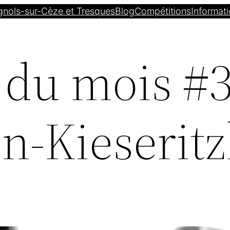
gnols-sur-Cèze et Tresques
Blog
Compétitions
Informati
 du mois #3
n-Kieserit