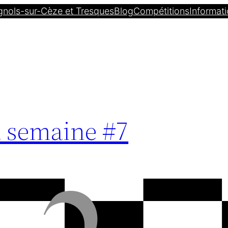
gnols-sur-Cèze et Tresques
Blog
Compétitions
Informati
a semaine #7