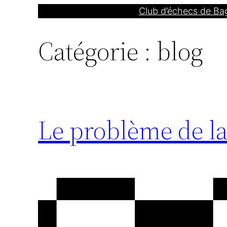
Aller
Club d’échecs de Ba
au
Catégorie :
blog
contenu
Le problème de l