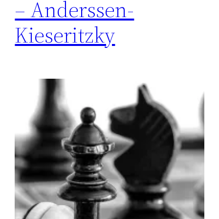
– Anderssen-
Kieseritzky