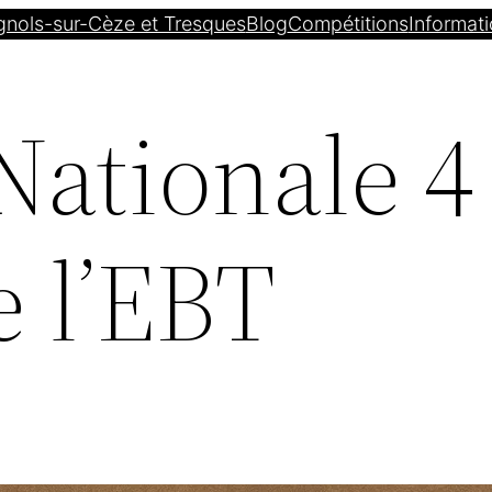
gnols-sur-Cèze et Tresques
Blog
Compétitions
Informati
ationale 4 
e l’EBT