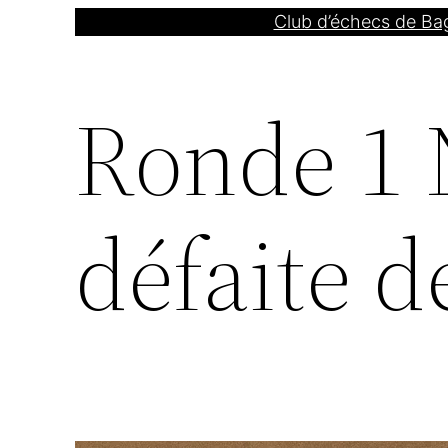
Aller
Club d’échecs de Ba
au
contenu
Ronde 1 N
défaite d